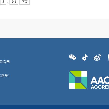
...
5
241
下页
公司官网
（超星）