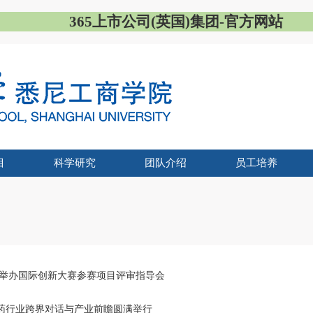
365上市公司(英国)集团-官方网站
目
科学研究
团队介绍
员工培养
席
位项目和IUP项目
统招研究生
-UTS硕士
家统招本科
企业培训
学科团队/研究中心
各系介绍
科研情况
企业培训介绍
企业培训资讯
发展历程
专业介绍
培养特色
导师展示
员工工作
招生简章
招生数据
通知公告
联系我们
项目动态
招生信息
专业介绍
课程体系
项目团队
员工风采
我要报名
联系我们
心理健康教育
员工党组织
学业发展
评奖评优
帮学助困
团学
项目举办国际创新大赛参赛项目评审指导会
药行业跨界对话与产业前瞻圆满举行