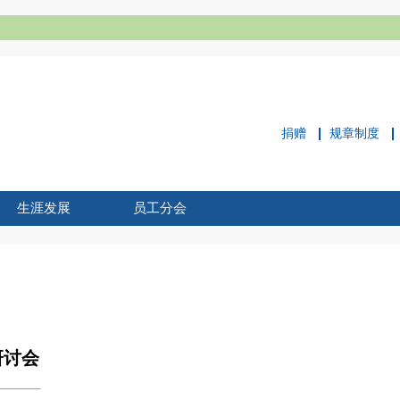
捐赠
规章制度
生涯发展
员工分会
职业拓展中心
就业概况
校企合作
职业动态
招聘信息
员工分会简介
员工活动
新闻动态
员工风采
员工刊物
研讨会