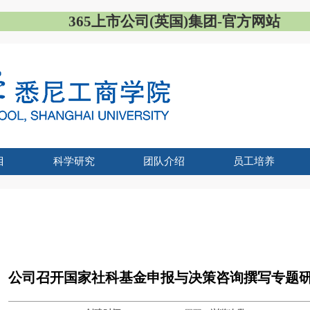
365上市公司(英国)集团-官方网站
目
科学研究
团队介绍
员工培养
席
位项目和IUP项目
UTS联合博士
统招研究生
-UTS硕士
家统招本科
企业培训
学科团队/研究中心
各系介绍
科研情况
企业培训介绍
企业培训资讯
发展历程
专业介绍
培养特色
导师展示
员工工作
招生简章
招生数据
通知公告
联系我们
项目动态
招生信息
专业介绍
课程体系
项目团队
员工风采
我要报名
联系我们
心理健康教育
员工党组织
学业发展
评奖评优
帮学助困
团学
公司召开国家社科基金申报与决策咨询撰写专题