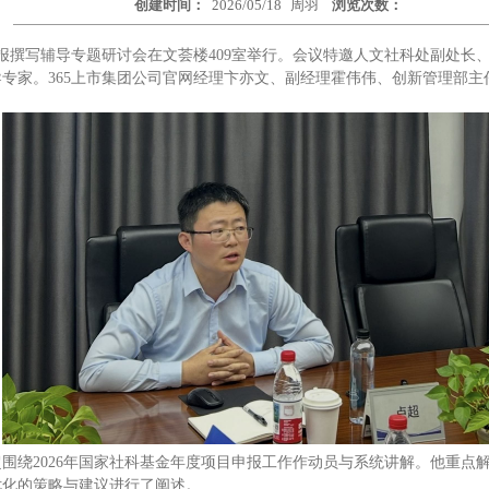
创建时间：
2026/05/18
周羽
浏览次数：
专报撰写辅导专题研讨会在文荟楼409室举行。会议特邀人文社科处副处
专家。365上市集团公司官网经理卞亦文、副经理霍伟伟、创新管理部
围绕2026年国家社科基金年度项目申报工作作动员与系统讲解。他重点
优化的策略与建议进行了阐述。