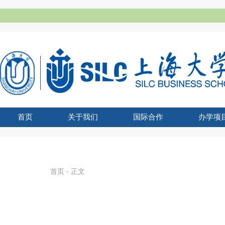
首页
关于我们
国际合作
办学项
365上市集团公司官网简介
公司吉祥物
合作外方
公司领导
愿景宗旨
办学资质
组织架构
文化建设
国际化战略
全球胜任力
学术交流
海外学习
留学悉商
联合管理委员会主
现任领导
历任经理
UTS学士学
SHU-
国家
SHU
国
首页
- 正文