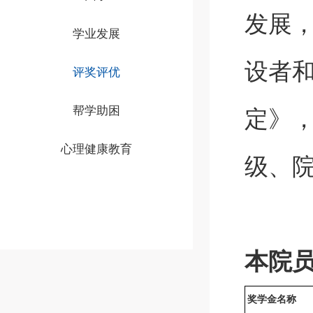
发展
学业发展
设者和
评奖评优
帮学助困
定》，
心理健康教育
级、
本院
奖学金名称