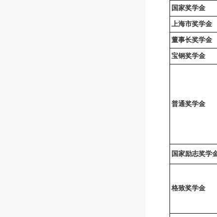
国家奖学金
上海市奖学金
董事长奖学金
宝钢奖学金
普通奖学金
国家励志奖学
格致奖学金