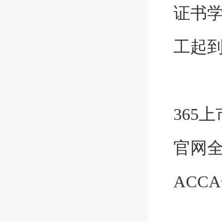
证书
工起
365
官网全
ACC