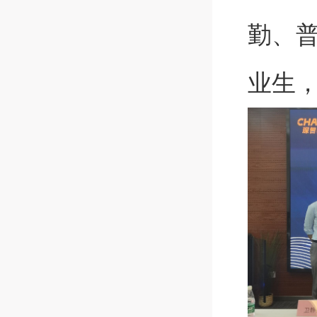
勤、普
业生，