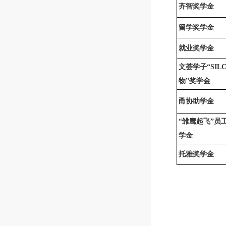
齐智奖学金
留学奖学金
就业奖学金
文荟学子“SIL
物”奖学金
甬协助学金
“
雏鹰起飞”员
学金
托雅奖学金