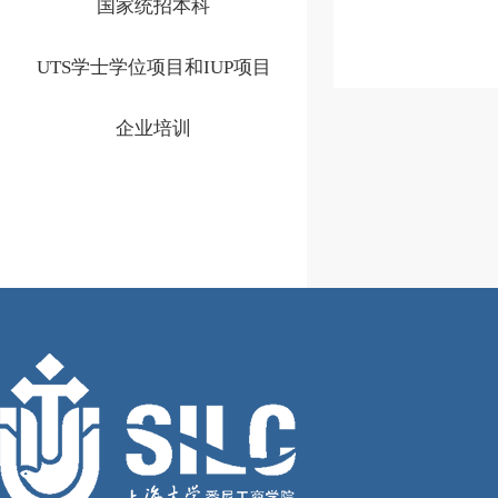
国家统招本科
UTS学士学位项目和IUP项目
企业培训