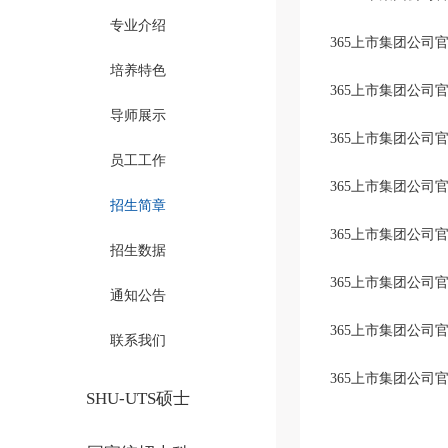
专业介绍
365上市集团公司官
培养特色
365上市集团公司官
导师展示
365上市集团公司官
员工工作
365上市集团公司
招生简章
365上市集团公司官
招生数据
365上市集团公司官
通知公告
365上市集团公司官
联系我们
365上市集团公司官
SHU-UTS硕士