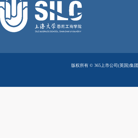
版权所有 ©
365上市公司(英国)集