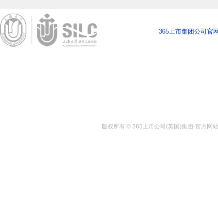
365上市集团公司官
版权所有 ©
365上市公司(英国)集团-官方网