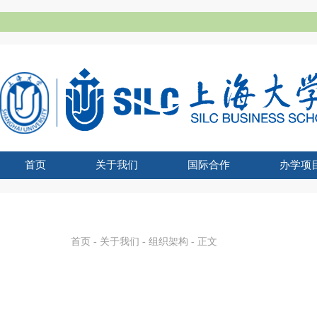
首页
关于我们
国际合作
办学项
365上市集团公司官网简介
公司吉祥物
合作外方
公司领导
愿景宗旨
办学资质
组织架构
文化建设
国际化战略
全球胜任力
学术交流
海外学习
留学悉商
联合管理委员会主
现任领导
历任经理
UTS学士学
SHU-
国家
SHU
国
首页
-
关于我们
-
组织架构
- 正文