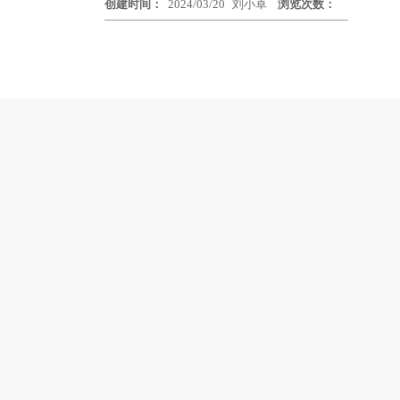
创建时间：
2024/03/20
刘小卓
浏览次数：