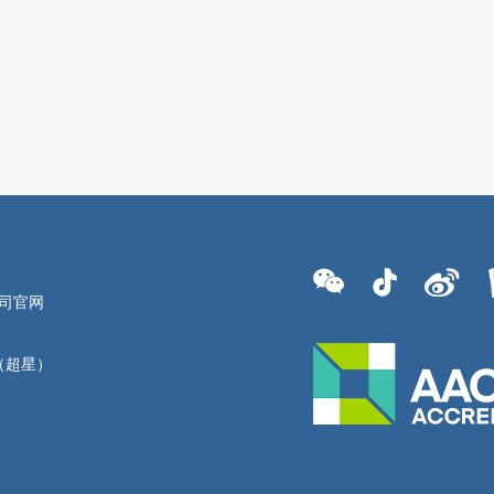
公司官网
（超星）