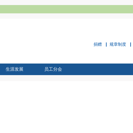
捐赠
规章制度
生涯发展
员工分会
职业拓展中心
就业概况
校企合作
职业动态
招聘信息
员工分会简介
员工活动
新闻动态
员工风采
员工刊物