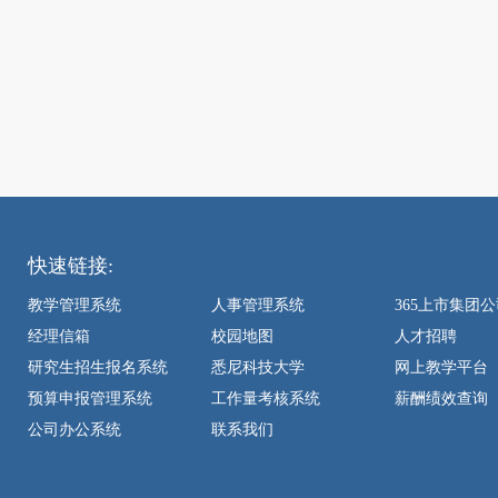
快速链接:
教学管理系统
人事管理系统
365上市集团
经理信箱
校园地图
人才招聘
研究生招生报名系统
悉尼科技大学
网上教学平台
预算申报管理系统
工作量考核系统
薪酬绩效查询
公司办公系统
联系我们